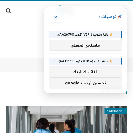
×
توصيات :
باقة متميزة VIP (كود: AA26790):
ماسنجر المسلم
باقة متميزة VIP (كود: AA11138):
الرئيسية
يشعرون
»
باقة باك لينك
تحسين ترتيب google
يشعرون
الصحة العامة