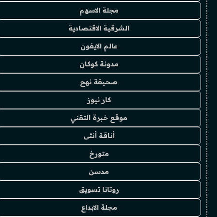
مجلة الاسهم
الشرقية الاقتصادية
عالم الايفون
مدونة كوكان
صحيفة نهج
كار نيوز
موقع خبرة التقني
أناقة أنثى
متورخ
مدسن
روتانا تسويق
مجلة الابداع