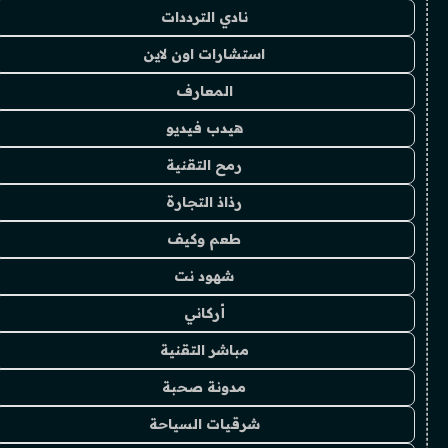
نادي الترددات
استشارات اون لاين
المعارف
هيدب فيديو
رمح التقنية
رذاذ التجارة
طعم وكيف
شهود نت
أركاني
مباشر التقنية
مدونة صحبة
شرقيات السياحة