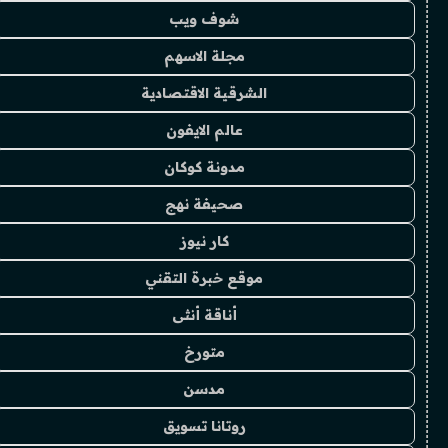
شوف ويب
مجلة الاسهم
الشرقية الاقتصادية
عالم الايفون
مدونة كوكان
صحيفة نهج
كار نيوز
موقع خبرة التقني
أناقة أنثى
متورخ
مدسن
روتانا تسويق