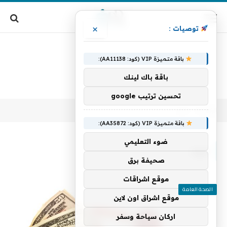
×
توصيات :
باقة متميزة VIP (كود: AA11138):
باقة باك لينك
تحسين ترتيب google
الرئيسية
فيه
»
باقة متميزة VIP (كود: AA35872):
ضوء التعليمي
فيه
صحيفة برق
موقع اشراقات
الصحة العامة
موقع اشراق اون لاين
اركان سياحة وسفر