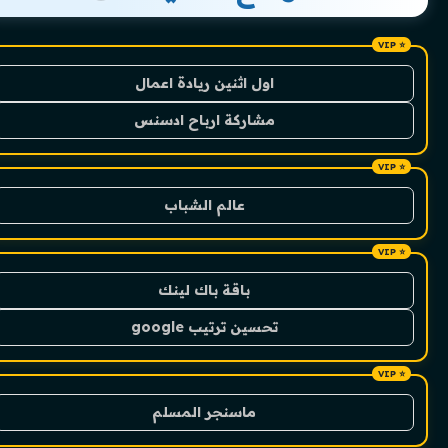
اول اثنين ريادة اعمال
مشاركة ارباح ادسنس
عالم الشباب
باقة باك لينك
تحسين ترتيب google
ماسنجر المسلم