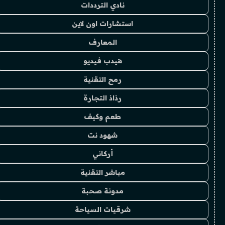
نادي الترددات
استشارات اون لاين
المعارف
هيدب فيديو
رمح التقنية
رذاذ التجارة
طعم وكيف
شهود نت
أركاني
مباشر التقنية
مدونة صحبة
شرقيات السياحة