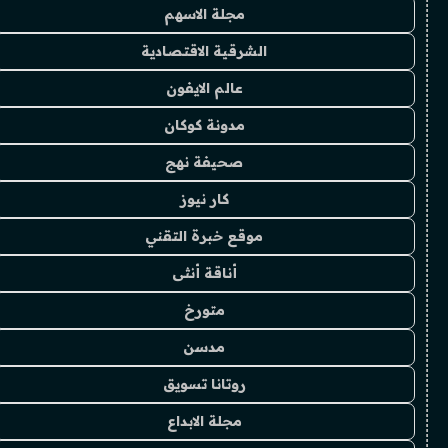
مجلة الاسهم
الشرقية الاقتصادية
عالم الايفون
مدونة كوكان
صحيفة نهج
كار نيوز
موقع خبرة التقني
أناقة أنثى
متورخ
مدسن
روتانا تسويق
مجلة الابداع