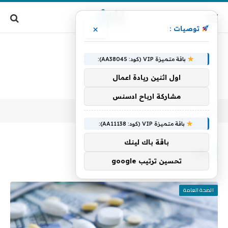
×
توصيات :
باقة متميزة VIP (كود: AA38045):
اول اثنين ريادة اعمال
مشاركة ارباح ادسنس
الرئيسية
رقم
»
باقة متميزة VIP (كود: AA11138):
باقة باك لينك
رقم
تحسين ترتيب google
الصحة العامة