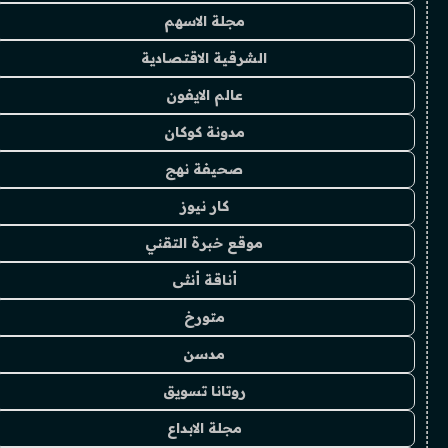
مجلة الاسهم
الشرقية الاقتصادية
عالم الايفون
مدونة كوكان
صحيفة نهج
كار نيوز
موقع خبرة التقني
أناقة أنثى
متورخ
مدسن
روتانا تسويق
مجلة الابداع