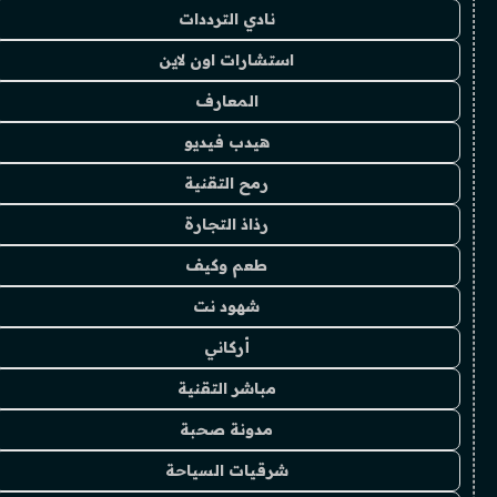
نادي الترددات
استشارات اون لاين
المعارف
هيدب فيديو
رمح التقنية
رذاذ التجارة
طعم وكيف
شهود نت
أركاني
مباشر التقنية
مدونة صحبة
شرقيات السياحة