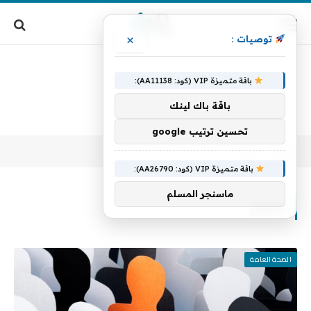
×
توصيات :
باقة متميزة VIP (كود: AA11138):
باقة باك لينك
تحسين ترتيب google
الرئيسية
التحيز
»
باقة متميزة VIP (كود: AA26790):
ماسنجر المسلم
التحيز
الصحة العامة