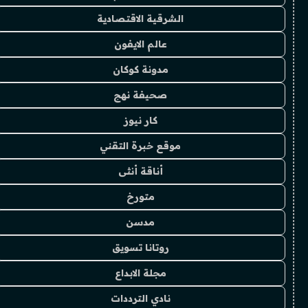
الشرقية الاقتصادية
عالم الايفون
مدونة كوكان
صحيفة نهج
كار نيوز
موقع خبرة التقني
أناقة أنثى
متورخ
مدسن
روتانا تسويق
مجلة الابداع
نادي الترددات