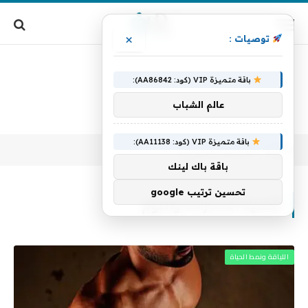
×
توصيات :
باقة متميزة VIP (كود: AA86842):
عالم الشباب
باقة متميزة VIP (كود: AA11138):
الرئيسية
أهمية الاستراحة والنوم
»
باقة باك لينك
تحسين ترتيب google
أهمية الاستراحة والنوم
اللياقة ونمط الحياة