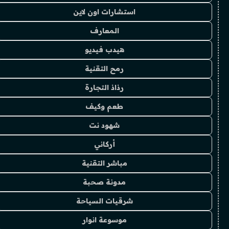
استشارات اون لاين
المعارف
هيدب فيديو
رمح التقنية
رذاذ التجارة
طعم وكيف
شهود نت
أركاني
مباشر التقنية
مدونة صحبة
شرقيات السياحة
موسوعة انوار