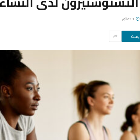
لتستوستيرون لدى النساء: 
1 دقائق
ريست