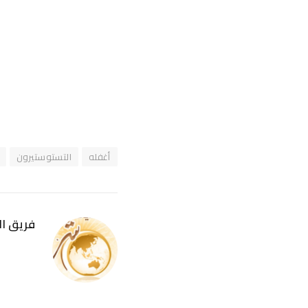
أغفله
التستوستيرون
فريق ا