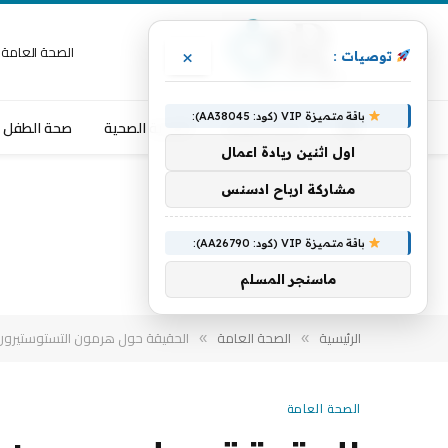
×
الصحة العامة
توصيات :
باقة متميزة VIP (كود: AA38045):
الصحة العامة
التغذية الصحية
صحة الطفل
اول اثنين ريادة اعمال
مشاركة ارباح ادسنس
باقة متميزة VIP (كود: AA26790):
ماسنجر المسلم
الرئيسية
الصحة العامة
الحقيقة حول هرمون التستوستيرون ل
»
»
الصحة العامة